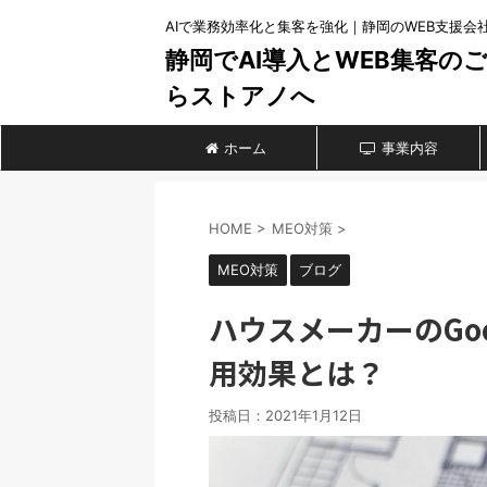
AIで業務効率化と集客を強化｜静岡のWEB支援会
静岡でAI導入とWEB集客の
らストアノへ
ホーム
事業内容
HOME
>
MEO対策
>
MEO対策
ブログ
ハウスメーカーのGoo
用効果とは？
投稿日：
2021年1月12日