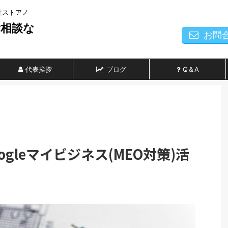
社ストアノ
ご相談な
お問
代表挨拶
ブログ
Q＆A
gleマイビジネス(MEO対策)活