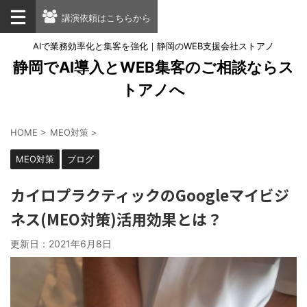
講演依頼はこちらから
AIで業務効率化と集客を強化｜静岡のWEB支援会社ストアノ
静岡でAI導入とWEB集客のご相談ならス
トアノへ
HOME
>
MEO対策
>
MEO対策
ブログ
カイロプラクティックのGoogleマイビジ
ネス(MEO対策)活用効果とは？
更新日：
2021年6月8日