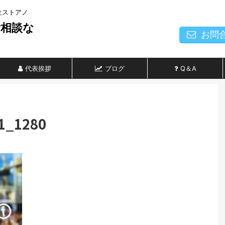
社ストアノ
ご相談な
お問
代表挨拶
ブログ
Q＆A
1_1280