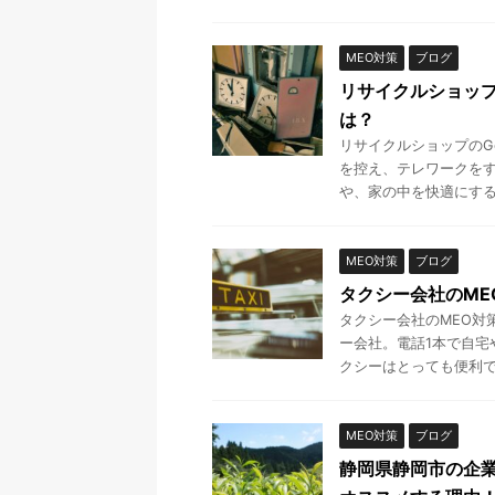
MEO対策
ブログ
リサイクルショップ
は？
リサイクルショップのG
を控え、テレワークを
や、家の中を快適にするた
MEO対策
ブログ
タクシー会社のME
タクシー会社のMEO対
ー会社。電話1本で自
クシーはとっても便利です
MEO対策
ブログ
静岡県静岡市の企業