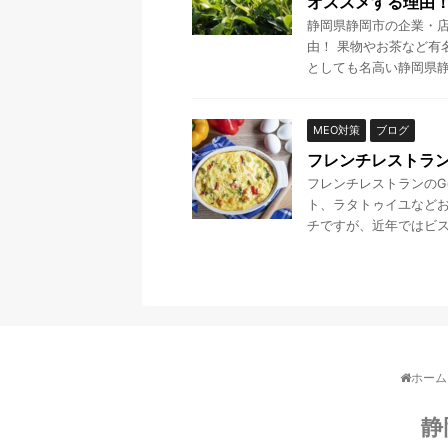
オススメする理由
静岡県静岡市の企業・店
由！ 果物やお茶など有
としても名高い静岡県静岡
MEO対策
ブログ
フレンチレストラン
フレンチレストランのGo
ト、ラタトゥイユなど
チですが、近年ではビスト
ホーム
静