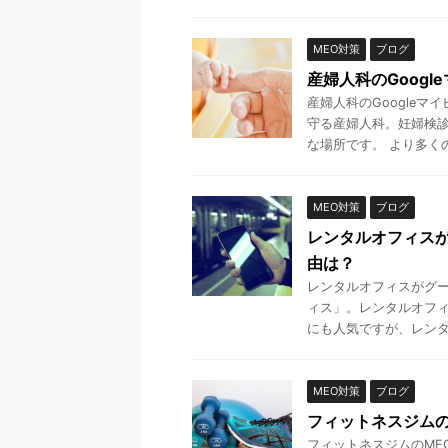
MEO対策
ブログ
産婦人科のGoog
産婦人科のGoogle
守る産婦人科。妊婦検
な場所です。 より多くの
MEO対策
ブログ
レンタルオフィスが
由は？
レンタルオフィスがグー
ィス」。レンタルオフ
にも人気ですが、レンタル
MEO対策
ブログ
フィットネスジムの
フィットネスジムのME