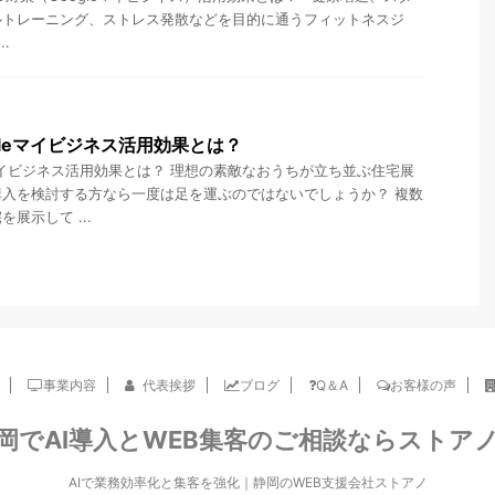
ルトレーニング、ストレス発散などを目的に通うフィットネスジ
.
gleマイビジネス活用効果とは？
eマイビジネス活用効果とは？ 理想の素敵なおうちが立ち並ぶ住宅展
入を検討する方なら一度は足を運ぶのではないでしょうか？ 複数
展示して ...
事業内容
代表挨拶
ブログ
Q＆A
お客様の声
岡でAI導入とWEB集客のご相談ならストア
AIで業務効率化と集客を強化｜静岡のWEB支援会社ストアノ