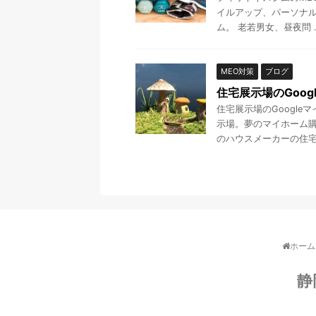
イルアップ、パーソナ
ム。 老若男女、昼夜問 ..
MEO対策
ブログ
住宅展示場のGoo
住宅展示場のGoogl
示場。夢のマイホーム購
のハウスメーカーの住宅を
ホーム
静