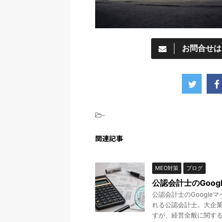
お問合せは
-
関連記事
MEO対策
ブログ
公認会計士のGoog
公認会計士のGoogle
れる公認会計士。大企
すが、経営全般に関するコ