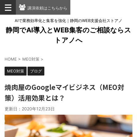
講演依頼はこちらから
AIで業務効率化と集客を強化｜静岡のWEB支援会社ストアノ
静岡でAI導入とWEB集客のご相談ならス
トアノへ
HOME
>
MEO対策
>
MEO対策
ブログ
焼肉屋のGoogleマイビジネス（MEO対
策）活用効果とは？
更新日：
2020年12月23日