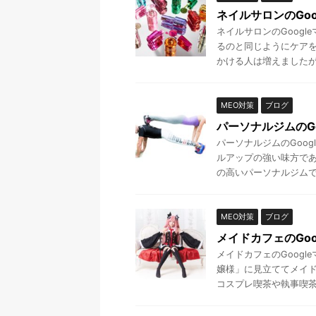
ネイルサロンのGo
ネイルサロンのGoog
るのと同じようにケア
かける人は増えましたが、
MEO対策
ブログ
パーソナルジムのG
パーソナルジムのGoo
ルアップの強い味方であ
の高いパーソナルジムです
MEO対策
ブログ
メイドカフェのGoo
メイドカフェのGoogl
嬢様」に見立ててメイド
コスプレ喫茶や執事喫茶な