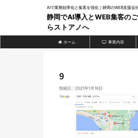
AIで業務効率化と集客を強化｜静岡のWEB支援会
静岡でAI導入とWEB集客の
らストアノへ
ホーム
事業内容
9
投稿日：
2021年1月16日