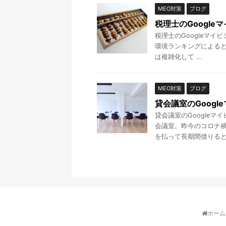
MEO対策
ブログ
税理士のGoogle
税理士のGoogleマイ
環境ランキングによると
は複雑化して ...
MEO対策
ブログ
貸会議室のGoogl
貸会議室のGoogleマ
会議室。昨今のコロナ
を払って長期間借りるとい
ホーム