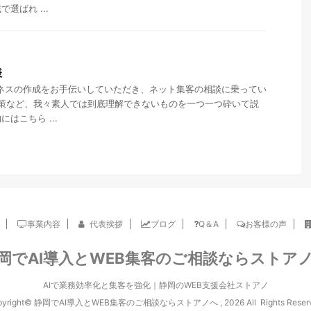
選ばれ ...
様
ビジネスの作成をお手伝いしていただき、ネット集客の相談に乗ってい
対策など、我々素人では到底理解できないものを一つ一つ砕いて説
はこちら ...
事業内容
代表挨拶
ブログ
Q＆A
お客様の声
岡でAI導入とWEB集客のご相談ならストア
AIで業務効率化と集客を強化｜静岡のWEB支援会社ストアノ
pyright© 静岡でAI導入とWEB集客のご相談ならストアノへ , 2026 All Rights Reserv