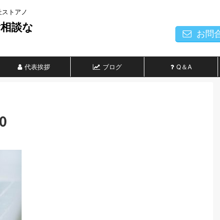
社ストアノ
ご相談な
お問
代表挨拶
ブログ
Q＆A
0