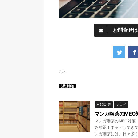
お問合せは
-
関連記事
MEO対策
ブログ
マンガ喫茶のMEO
マンガ喫茶のMEO対策
み放題！ネットもでき
ンガ喫茶には、日々多くの