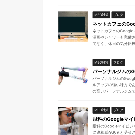
MEO対策
ブログ
ネットカフェのGoo
ネットカフェのGoogl
漫画やシャワーも完備
でなく、休日の気分転換や
MEO対策
ブログ
パーソナルジムのG
パーソナルジムのGoo
ルアップの強い味方であ
の高いパーソナルジムです
MEO対策
ブログ
眼科のGoogleマ
眼科のGoogleマイビ
に違和感があると受診